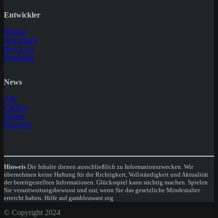
Entwickler
Merkur
Novomatic
Play'n Go
Pragmatic
News
Alle
Casinos
Partner
Ratgeber
Hinweis
Die Inhalte dienen ausschließlich zu Informationszwecken. Wir
übernehmen keine Haftung für die Richtigkeit, Vollständigkeit und Aktualität
der bereitgestellten Informationen. Glücksspiel kann süchtig machen. Spielen
Sie verantwortungsbewusst und nur, wenn Sie das gesetzliche Mindestalter
erreicht haben. Hilfe auf gambleaware.org
© Copyright 2024