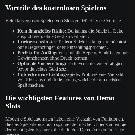
Vorteile des kostenlosen Spielens
Beim kostenlosen Spielen von Slots genießt du viele Vorteile:
Kein finanzielles Risiko:
Du kannst die Spiele in Ruhe
ausprobieren, ohne Geld zu verlieren.
Uneingeschränktes Testen:
Spiele so lange du möchtest,
ohne Begrenzungen oder Einzahlungspflichten.
Perfekt für Anfänger:
Lerne die Regeln, Funktionen und
Gewinnchancen ohne Druck kennen.
Optimale Vorbereitung:
Teste verschiedene Strategien,
bevor du echtes Geld setzt.
Entdecke neue Lieblingsspiele:
Probiere eine Vielzahl
von Slots aus und finde heraus, welche dir am meisten
Spaß machen.
Die wichtigsten Features von Demo
Slots
Moderne Spielautomaten haben eine Vielzahl von Funktionen,
die das Spielerlebnis noch spannender machen. Hier sind einige
der wichtigsten Features, die du in den Demo-Versionen testen