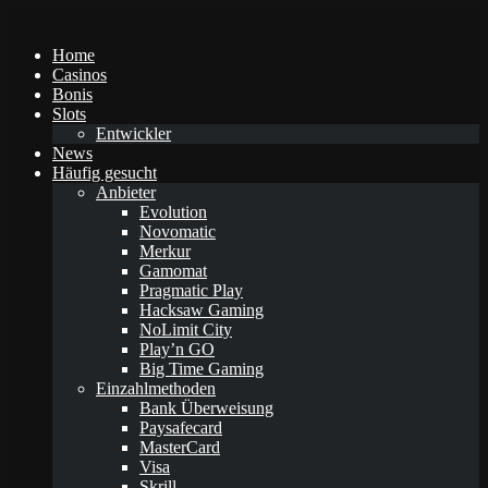
Home
Casinos
Bonis
Slots
Entwickler
News
Häufig gesucht
Anbieter
Evolution
Novomatic
Merkur
Gamomat
Pragmatic Play
Hacksaw Gaming
NoLimit City
Play’n GO
Big Time Gaming
Einzahlmethoden
Bank Überweisung
Paysafecard
MasterCard
Visa
Skrill