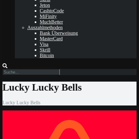
Jeton
CashtoCode
MiFinity
MuchBetter
Auszahlmethoden
Bank Überweisung
MasterCard
Visa
Skrill
Bitcoin
Lucky Lucky Bells
Lucky Lucky Bells