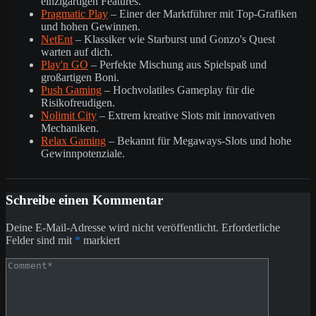
einzigartigen Features.
Pragmatic Play
– Einer der Marktführer mit Top-Grafiken
und hohen Gewinnen.
NetEnt
– Klassiker wie Starburst und Gonzo's Quest
warten auf dich.
Play'n GO
– Perfekte Mischung aus Spielspaß und
großartigen Boni.
Push Gaming
– Hochvolatiles Gameplay für die
Risikofreudigen.
Nolimit City
– Extrem kreative Slots mit innovativen
Mechaniken.
Relax Gaming
– Bekannt für Megaways-Slots und hohe
Gewinnpotenziale.
Schreibe einen Kommentar
Deine E-Mail-Adresse wird nicht veröffentlicht.
Erforderliche
Felder sind mit
*
markiert