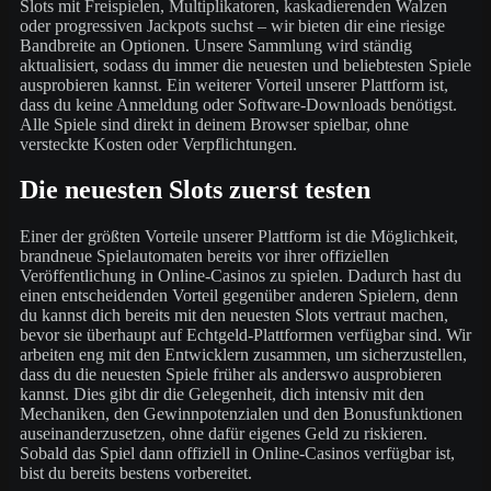
Slots mit Freispielen, Multiplikatoren, kaskadierenden Walzen
oder progressiven Jackpots suchst – wir bieten dir eine riesige
Bandbreite an Optionen. Unsere Sammlung wird ständig
aktualisiert, sodass du immer die neuesten und beliebtesten Spiele
ausprobieren kannst. Ein weiterer Vorteil unserer Plattform ist,
dass du keine Anmeldung oder Software-Downloads benötigst.
Alle Spiele sind direkt in deinem Browser spielbar, ohne
versteckte Kosten oder Verpflichtungen.
Die neuesten Slots zuerst testen
Einer der größten Vorteile unserer Plattform ist die Möglichkeit,
brandneue Spielautomaten bereits vor ihrer offiziellen
Veröffentlichung in Online-Casinos zu spielen. Dadurch hast du
einen entscheidenden Vorteil gegenüber anderen Spielern, denn
du kannst dich bereits mit den neuesten Slots vertraut machen,
bevor sie überhaupt auf Echtgeld-Plattformen verfügbar sind. Wir
arbeiten eng mit den Entwicklern zusammen, um sicherzustellen,
dass du die neuesten Spiele früher als anderswo ausprobieren
kannst. Dies gibt dir die Gelegenheit, dich intensiv mit den
Mechaniken, den Gewinnpotenzialen und den Bonusfunktionen
auseinanderzusetzen, ohne dafür eigenes Geld zu riskieren.
Sobald das Spiel dann offiziell in Online-Casinos verfügbar ist,
bist du bereits bestens vorbereitet.