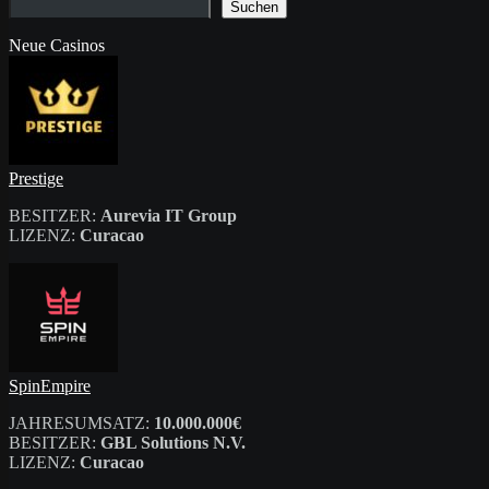
Suchen
Neue Casinos
Prestige
BESITZER:
Aurevia IT Group
LIZENZ:
Curacao
SpinEmpire
JAHRESUMSATZ:
10.000.000€
BESITZER:
GBL Solutions N.V.
LIZENZ:
Curacao