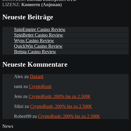
LIZENZ:
Komoren (Anjouan)
Neueste Beiträge
SpinEmpire Casino Review
SpinBetter Casino Review
Wyns Casino Review
QuickWin Casino Review
Betista Casino Review
Neueste Kommentare
Alex
zu
Dazard
rami
zu
CryptoRush
Jens
zu
CryptoRush: 200% bis zu 2.500€
Silizi
zu
CryptoRush: 200% bis zu 2.500€
Robert99
zu
CryptoRush: 200% bis zu 2.500€
News