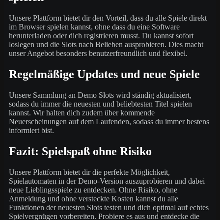
Unsere Plattform bietet dir den Vorteil, dass du alle Spiele direkt
im Browser spielen kannst, ohne dass du eine Software
herunterladen oder dich registrieren musst. Du kannst sofort
loslegen und die Slots nach Belieben ausprobieren. Dies macht
unser Angebot besonders benutzerfreundlich und flexibel.
Regelmäßige Updates und neue Spiele
Unsere Sammlung an Demo Slots wird ständig aktualisiert,
sodass du immer die neuesten und beliebtesten Titel spielen
kannst. Wir halten dich zudem über kommende
Neuerscheinungen auf dem Laufenden, sodass du immer bestens
informiert bist.
Fazit: Spielspaß ohne Risiko
Unsere Plattform bietet dir die perfekte Möglichkeit,
Spielautomaten in der Demo-Version auszuprobieren und dabei
neue Lieblingsspiele zu entdecken. Ohne Risiko, ohne
Anmeldung und ohne versteckte Kosten kannst du alle
Funktionen der neuesten Slots testen und dich optimal auf echtes
Spielvergnügen vorbereiten. Probiere es aus und entdecke die