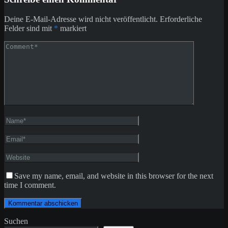
Deine E-Mail-Adresse wird nicht veröffentlicht.
Erforderliche
Felder sind mit
*
markiert
Save my name, email, and website in this browser for the next
time I comment.
Suchen