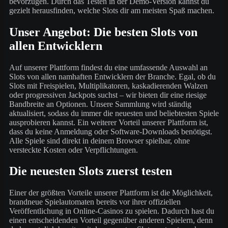
bevorzugen. Durch das Testen in der Demo-Version kannst du
gezielt herausfinden, welche Slots dir am meisten Spaß machen.
Unser Angebot: Die besten Slots von
allen Entwicklern
Auf unserer Plattform findest du eine umfassende Auswahl an
Slots von allen namhaften Entwicklern der Branche. Egal, ob du
Slots mit Freispielen, Multiplikatoren, kaskadierenden Walzen
oder progressiven Jackpots suchst – wir bieten dir eine riesige
Bandbreite an Optionen. Unsere Sammlung wird ständig
aktualisiert, sodass du immer die neuesten und beliebtesten Spiele
ausprobieren kannst. Ein weiterer Vorteil unserer Plattform ist,
dass du keine Anmeldung oder Software-Downloads benötigst.
Alle Spiele sind direkt in deinem Browser spielbar, ohne
versteckte Kosten oder Verpflichtungen.
Die neuesten Slots zuerst testen
Einer der größten Vorteile unserer Plattform ist die Möglichkeit,
brandneue Spielautomaten bereits vor ihrer offiziellen
Veröffentlichung in Online-Casinos zu spielen. Dadurch hast du
einen entscheidenden Vorteil gegenüber anderen Spielern, denn