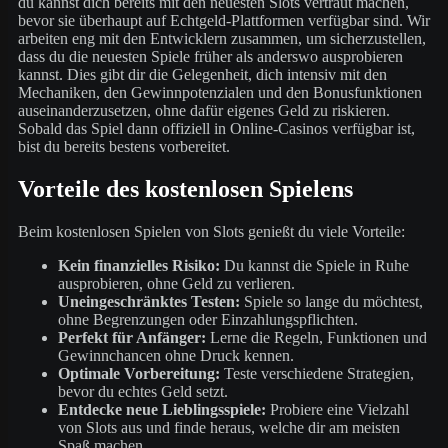
du kannst dich bereits mit den neuesten Slots vertraut machen,
bevor sie überhaupt auf Echtgeld-Plattformen verfügbar sind. Wir
arbeiten eng mit den Entwicklern zusammen, um sicherzustellen,
dass du die neuesten Spiele früher als anderswo ausprobieren
kannst. Dies gibt dir die Gelegenheit, dich intensiv mit den
Mechaniken, den Gewinnpotenzialen und den Bonusfunktionen
auseinanderzusetzen, ohne dafür eigenes Geld zu riskieren.
Sobald das Spiel dann offiziell in Online-Casinos verfügbar ist,
bist du bereits bestens vorbereitet.
Vorteile des kostenlosen Spielens
Beim kostenlosen Spielen von Slots genießt du viele Vorteile:
Kein finanzielles Risiko:
Du kannst die Spiele in Ruhe
ausprobieren, ohne Geld zu verlieren.
Uneingeschränktes Testen:
Spiele so lange du möchtest,
ohne Begrenzungen oder Einzahlungspflichten.
Perfekt für Anfänger:
Lerne die Regeln, Funktionen und
Gewinnchancen ohne Druck kennen.
Optimale Vorbereitung:
Teste verschiedene Strategien,
bevor du echtes Geld setzt.
Entdecke neue Lieblingsspiele:
Probiere eine Vielzahl
von Slots aus und finde heraus, welche dir am meisten
Spaß machen.