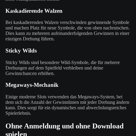
Kaskadierende Walzen
Bei kaskadierenden Walzen verschwinden gewinnende Symbole
und machen Platz für neue Symbole, die von oben nachrutschen.
Dies kann zu mehreren aufeinanderfolgenden Gewinnen in einer
einzigen Drehung führen.
Sticky Wilds
Sticky Wilds sind besondere Wild-Symbole, die für mehrere
Drehungen auf dem Spielfeld verbleiben und deine
Gewinnchancen erhöhen.
Megaways-Mechanik
Einige moderne Slots verwenden das Megaways-System, bei
dem sich die Anzahl der Gewinnlinien mit jeder Drehung ändern
kann. Dies sorgt für ein dynamisches und abwechslungsreiches
Spielerlebnis.
Ohne Anmeldung und ohne Download
spielen