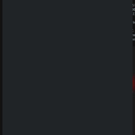
JAHRESUMSATZ:
JAHRES
1.000.000€
1.000.00
BESITZER:
BESITZE
Liernin
Liernin
Enterprises
Enterpri
LTD
LTD
LIZENZ:
LIZENZ:
Komoren
Komore
(Anjouan)
(Anjoua
Neueste
Beiträge
SpinEmpir
e Casino
Review
SpinBetter
Casino
Review
Wyns
Casino