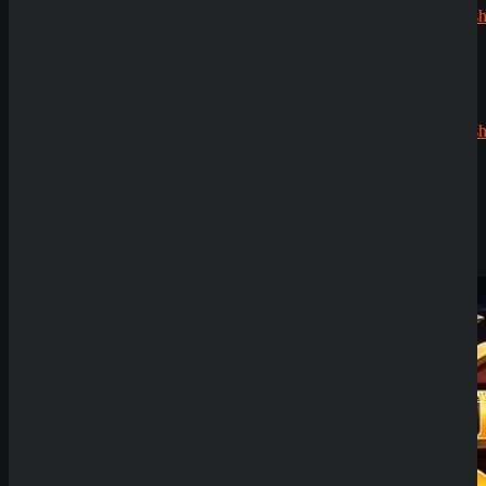
Echtgeldmodus
CryptoRush
Demoversion
200% bis
zu 2.500€
Having issues with
Lucky Tap Break the Bounty
?
Robert99
zu
CryptoRush
200% bis
zu 2.500€
Submit
Sicher dir einen 100% Bonus bis 500€ und spiele
News
Lucky Tap Break the Bounty
SpinEmpire Casino
Try Our Featured Games
Review
8. Januar 2026
SpinBetter Casino
Review
22. Dezember
2025
Wyns Casino Revie
30. September
2025
QuickWin Casino
Review