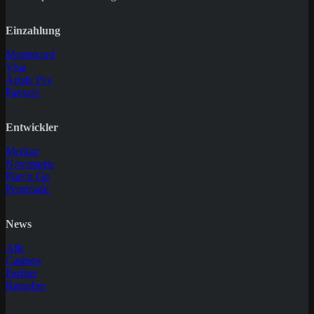
Einzahlung
Mastercard
Visa
Apple Pay
Paysafe
Entwickler
Merkur
Novomatic
Play'n Go
Pragmatic
News
Alle
Casinos
Partner
Ratgeber