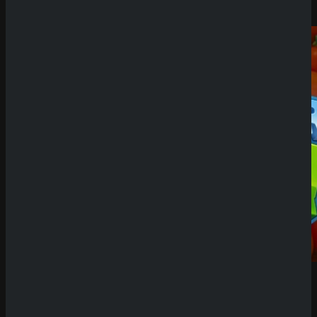
Demo Spiel
Demo Spiel
Willkommen auf unserer Plattform für Demo