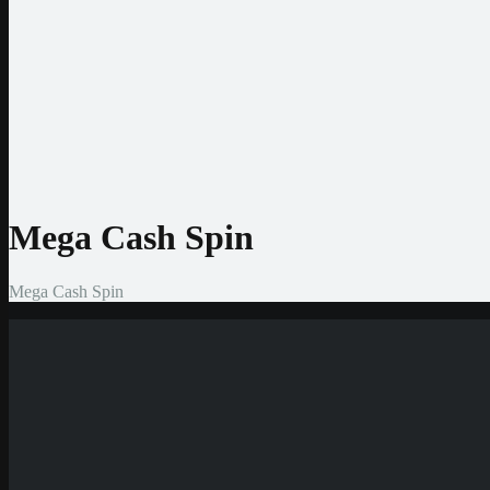
Aus
Mega Cash Spin
Mega Cash Spin