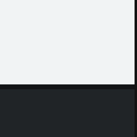
Suchen
Suchen
Neue Casinos
Prestige