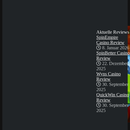
30. September
2025
QuickWin Casino
Review
30. September
Demo Spiel
2025
Aktuelle Reviews
SpinEmpire
Casino Review
8. Januar 2026
SpinBetter Casino
Review
22. Dezember
2025
Wyns Casino
Review
30. September
2025
QuickWin Casino
Review
30. September
2025
Demo Spiel