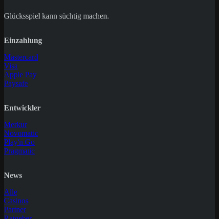
Glücksspiel kann süchtig machen.
Einzahlung
Mastercard
Visa
Apple Pay
Paysafe
Entwickler
Merkur
Novomatic
Play'n Go
Pragmatic
News
Alle
Casinos
Partner
Ratgeber