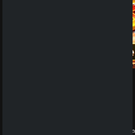
Jens
zu
CryptoRush
200% bis
zu 2.500€
Silizi
zu
CryptoRush
200% bis
zu 2.500€
Robert99
zu
CryptoRush
Demo Spiel
200% bis
zu 2.500€
News
SpinEmpire Casino
Review
8. Januar 2026
SpinBetter Casino
Review
22. Dezember
2025
Wyns Casino Revie