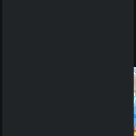
Demoversion
Review
Having issues with
Mega Crush
?
SpinBetter
Casino
Review
Wyns
Casino
Review
QuickWin
Submit
Casino
Sicher dir einen 100% Bonus bis 500€ und spiele
Review
Mega Crush
Betista
Try Our Featured Games
Casino
Review
Neueste
Kommenta
Alex
zu
Dazard
rami
zu
CryptoRus