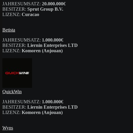
JAHRESUMSATZ:
20.000.000€
BESITZER:
Sprut Group B.V.
LIZENZ:
Curacao
Betista
JAHRESUMSATZ:
1.000.000€
BESITZER:
Liernin Enterprises LTD
LIZENZ:
Komoren (Anjouan)
QuickWin
JAHRESUMSATZ:
1.000.000€
BESITZER:
Liernin Enterprises LTD
LIZENZ:
Komoren (Anjouan)
Wyns