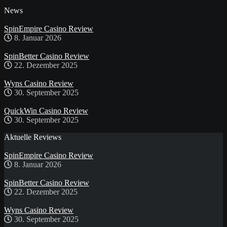
News
SpinEmpire Casino Review
8. Januar 2026
SpinBetter Casino Review
22. Dezember 2025
Wyns Casino Review
30. September 2025
QuickWin Casino Review
30. September 2025
Aktuelle Reviews
SpinEmpire Casino Review
8. Januar 2026
SpinBetter Casino Review
22. Dezember 2025
Wyns Casino Review
30. September 2025