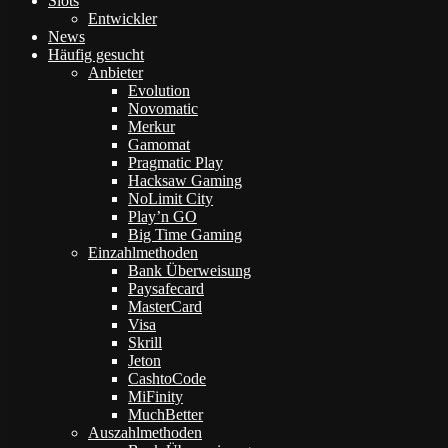
Slots
Entwickler
News
Häufig gesucht
Anbieter
Evolution
Novomatic
Merkur
Gamomat
Pragmatic Play
Hacksaw Gaming
NoLimit City
Play’n GO
Big Time Gaming
Einzahlmethoden
Bank Überweisung
Paysafecard
MasterCard
Visa
Skrill
Jeton
CashtoCode
MiFinity
MuchBetter
Auszahlmethoden