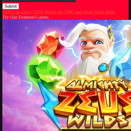
Submit
Sicher dir einen 100% Bonus bis 500€ und spiele Multi Rush
Try Our Featured Games