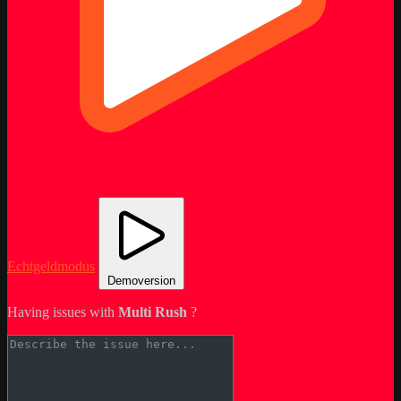
Echtgeldmodus
Demoversion
Having issues with
Multi Rush
?