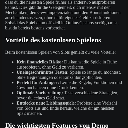
dass du die neuesten Spiele früher als anderswo ausprobieren
kannst. Dies gibt dir die Gelegenheit, dich intensiv mit den
Mechaniken, den Gewinnpotenzialen und den Bonusfunktionen
auseinanderzusetzen, ohne dafür eigenes Geld zu riskieren.
Sobald das Spiel dann offiziell in Online-Casinos verfügbar ist,
bist du bereits bestens vorbereitet.
Vorteile des kostenlosen Spielens
Beim kostenlosen Spielen von Slots genießt du viele Vorteile:
Kein finanzielles Risiko:
Du kannst die Spiele in Ruhe
ausprobieren, ohne Geld zu verlieren.
Uneingeschränktes Testen:
Spiele so lange du möchtest,
ohne Begrenzungen oder Einzahlungspflichten.
Perfekt für Anfänger:
Lerne die Regeln, Funktionen und
Gewinnchancen ohne Druck kennen.
Optimale Vorbereitung:
Teste verschiedene Strategien,
bevor du echtes Geld setzt.
Entdecke neue Lieblingsspiele:
Probiere eine Vielzahl
von Slots aus und finde heraus, welche dir am meisten
Spaß machen.
Die wichtigsten Features von Demo