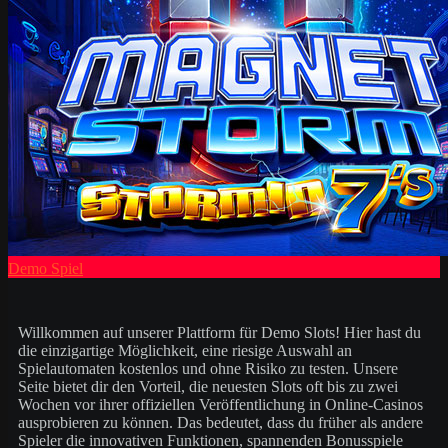
Demo Spiel
Willkommen auf unserer Plattform für Demo Slots! Hier hast du
die einzigartige Möglichkeit, eine riesige Auswahl an
Spielautomaten kostenlos und ohne Risiko zu testen. Unsere
Seite bietet dir den Vorteil, die neuesten Slots oft bis zu zwei
Wochen vor ihrer offiziellen Veröffentlichung in Online-Casinos
ausprobieren zu können. Das bedeutet, dass du früher als andere
Spieler die innovativen Funktionen, spannenden Bonusspiele