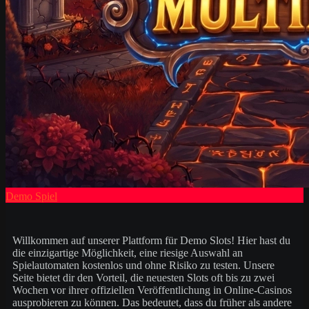
Demo Spiel
Willkommen auf unserer Plattform für Demo Slots! Hier hast du
die einzigartige Möglichkeit, eine riesige Auswahl an
Spielautomaten kostenlos und ohne Risiko zu testen. Unsere
Seite bietet dir den Vorteil, die neuesten Slots oft bis zu zwei
Wochen vor ihrer offiziellen Veröffentlichung in Online-Casinos
ausprobieren zu können. Das bedeutet, dass du früher als andere