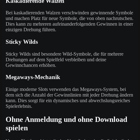
Kaskadierende Walzen
Bei kaskadierenden Walzen verschwinden gewinnende Symbole
und machen Platz für neue Symbole, die von oben nachrutschen.
Dies kann zu mehreren aufeinanderfolgenden Gewinnen in einer
einzigen Drehung führen.
Sticky Wilds
Sticky Wilds sind besondere Wild-Symbole, die für mehrere
Drehungen auf dem Spielfeld verbleiben und deine
Gewinnchancen erhöhen.
Megaways-Mechanik
Einige moderne Slots verwenden das Megaways-System, bei
dem sich die Anzahl der Gewinnlinien mit jeder Drehung ändern
kann. Dies sorgt für ein dynamisches und abwechslungsreiches
Spielerlebnis.
Ohne Anmeldung und ohne Download
spielen