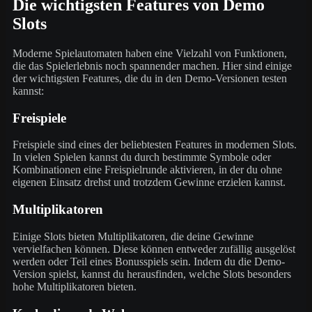
Die wichtigsten Features von Demo
Slots
Moderne Spielautomaten haben eine Vielzahl von Funktionen,
die das Spielerlebnis noch spannender machen. Hier sind einige
der wichtigsten Features, die du in den Demo-Versionen testen
kannst:
Freispiele
Freispiele sind eines der beliebtesten Features in modernen Slots.
In vielen Spielen kannst du durch bestimmte Symbole oder
Kombinationen eine Freispielrunde aktivieren, in der du ohne
eigenen Einsatz drehst und trotzdem Gewinne erzielen kannst.
Multiplikatoren
Einige Slots bieten Multiplikatoren, die deine Gewinne
vervielfachen können. Diese können entweder zufällig ausgelöst
werden oder Teil eines Bonusspiels sein. Indem du die Demo-
Version spielst, kannst du herausfinden, welche Slots besonders
hohe Multiplikatoren bieten.