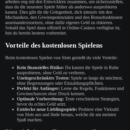
arbeiten eng mit den Entwicklern zusammen, um sicherzustellen,
dass du die neuesten Spiele früher als anderswo ausprobieren
kannst. Dies gibt dir die Gelegenheit, dich intensiv mit den
Mechaniken, den Gewinnpotenzialen und den Bonusfunktionen
auseinanderzusetzen, ohne dafür eigenes Geld zu riskieren.
Sobald das Spiel dann offiziell in Online-Casinos verfügbar ist,
bist du bereits bestens vorbereitet.
Vorteile des kostenlosen Spielens
Beim kostenlosen Spielen von Slots genießt du viele Vorteile:
Kein finanzielles Risiko:
Du kannst die Spiele in Ruhe
ausprobieren, ohne Geld zu verlieren.
Uneingeschränktes Testen:
Spiele so lange du möchtest,
ohne Begrenzungen oder Einzahlungspflichten.
Perfekt für Anfänger:
Lerne die Regeln, Funktionen und
Gewinnchancen ohne Druck kennen.
Optimale Vorbereitung:
Teste verschiedene Strategien,
bevor du echtes Geld setzt.
Entdecke neue Lieblingsspiele:
Probiere eine Vielzahl
von Slots aus und finde heraus, welche dir am meisten
Spaß machen.