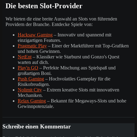
Die besten Slot-Provider
Wir bieten dir eine breite Auswahl an Slots von führenden
Providern der Branche. Entdecke Spiele von:
Hacksaw Gaming
– Innovativ und spannend mit
einzigartigen Features.
Pragmatic Play
– Einer der Marktführer mit Top-Grafiken
und hohen Gewinnen.
NetEnt
– Klassiker wie Starburst und Gonzo's Quest
warten auf dich.
Play'n GO
– Perfekte Mischung aus Spielspaß und
großartigen Boni.
Push Gaming
– Hochvolatiles Gameplay für die
Risikofreudigen.
Nolimit City
– Extrem kreative Slots mit innovativen
Mechaniken.
Relax Gaming
– Bekannt für Megaways-Slots und hohe
Gewinnpotenziale.
Schreibe einen Kommentar