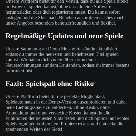
Unsere Plattform bietet dir den Vorteil, dass du alle Spiele direkt
im Browser spielen kannst, ohne dass du eine Software
herunterladen oder dich registrieren musst. Du kannst sofort
loslegen und die Slots nach Belieben ausprobieren. Dies macht
unser Angebot besonders benutzerfreundlich und flexibel.
Regelmäßige Updates und neue Spiele
Unsere Sammlung an Demo Slots wird ständig aktualisiert,
sodass du immer die neuesten und beliebtesten Titel spielen
kannst. Wir halten dich zudem über kommende
Neuerscheinungen auf dem Laufenden, sodass du immer bestens
informiert bist.
Fazit: Spielspaß ohne Risiko
Unsere Plattform bietet dir die perfekte Möglichkeit,
Spielautomaten in der Demo-Version auszuprobieren und dabei
neue Lieblingsspiele zu entdecken. Ohne Risiko, ohne
Anmeldung und ohne versteckte Kosten kannst du alle
Funktionen der neuesten Slots testen und dich optimal auf echtes
Spielvergnügen vorbereiten. Probiere es aus und entdecke die
spannenden Welten der Slots!