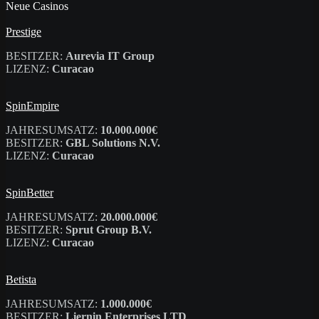
Neue Casinos
Prestige
BESITZER:
Aurevia IT Group
LIZENZ:
Curacao
SpinEmpire
JAHRESUMSATZ:
10.000.000€
BESITZER:
GBL Solutions N.V.
LIZENZ:
Curacao
SpinBetter
JAHRESUMSATZ:
20.000.000€
BESITZER:
Sprut Group B.V.
LIZENZ:
Curacao
Betista
JAHRESUMSATZ:
1.000.000€
BESITZER:
Liernin Enterprises LTD