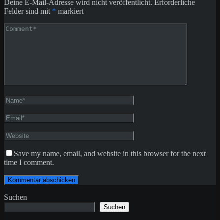
Deine E-Mail-Adresse wird nicht veröffentlicht.
Erforderliche
Felder sind mit
*
markiert
Save my name, email, and website in this browser for the next
time I comment.
Suchen
Suchen