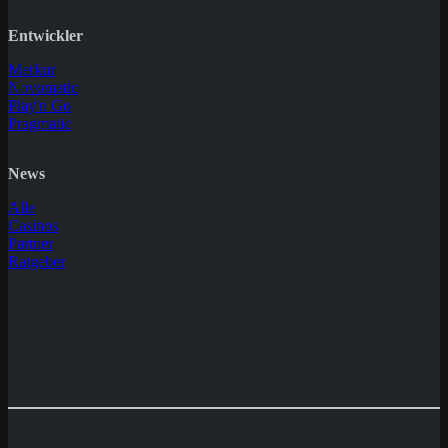
Entwickler
Merkur
Novomatic
Play'n Go
Pragmatic
News
Alle
Casinos
Partner
Ratgeber