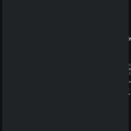
Prestige
SpinE
BESITZER:
JAHRES
Aurevia
10.000.0
IT
BESITZE
Group
GBL
LIZENZ:
Solution
Curacao
N.V.
LIZENZ:
Curacao