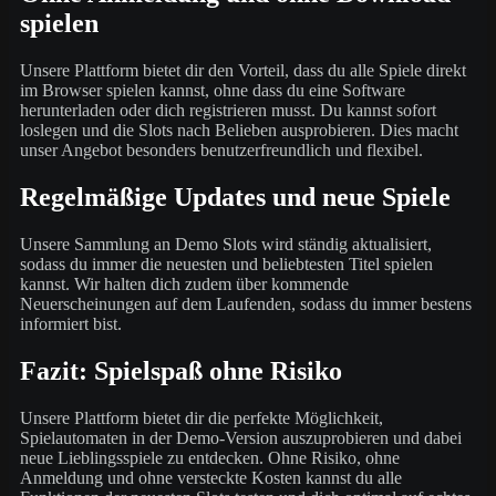
spielen
Unsere Plattform bietet dir den Vorteil, dass du alle Spiele direkt
im Browser spielen kannst, ohne dass du eine Software
herunterladen oder dich registrieren musst. Du kannst sofort
loslegen und die Slots nach Belieben ausprobieren. Dies macht
unser Angebot besonders benutzerfreundlich und flexibel.
Regelmäßige Updates und neue Spiele
Unsere Sammlung an Demo Slots wird ständig aktualisiert,
sodass du immer die neuesten und beliebtesten Titel spielen
kannst. Wir halten dich zudem über kommende
Neuerscheinungen auf dem Laufenden, sodass du immer bestens
informiert bist.
Fazit: Spielspaß ohne Risiko
Unsere Plattform bietet dir die perfekte Möglichkeit,
Spielautomaten in der Demo-Version auszuprobieren und dabei
neue Lieblingsspiele zu entdecken. Ohne Risiko, ohne
Anmeldung und ohne versteckte Kosten kannst du alle