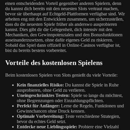
einen entscheidenden Vorteil gegenüber anderen Spielern, denn
du kannst dich bereits mit den neuesten Slots vertraut machen,
bevor sie überhaupt auf Echtgeld-Plattformen verfügbar sind. Wir
arbeiten eng mit den Entwicklern zusammen, um sicherzustellen,
dass du die neuesten Spiele früher als anderswo ausprobieren
kannst. Dies gibt dir die Gelegenheit, dich intensiv mit den
Mechaniken, den Gewinnpotenzialen und den Bonusfunktionen
auseinanderzusetzen, ohne dafür eigenes Geld zu riskieren.
Sobald das Spiel dann offiziell in Online-Casinos verfügbar ist,
bist du bereits bestens vorbereitet.
Vorteile des kostenlosen Spielens
Beim kostenlosen Spielen von Slots genießt du viele Vorteile:
Kein finanzielles Risiko:
Du kannst die Spiele in Ruhe
ausprobieren, ohne Geld zu verlieren.
Uneingeschränktes Testen:
Spiele so lange du möchtest,
ohne Begrenzungen oder Einzahlungspflichten.
Perfekt für Anfänger:
Lerne die Regeln, Funktionen und
Gewinnchancen ohne Druck kennen.
Optimale Vorbereitung:
Teste verschiedene Strategien,
bevor du echtes Geld setzt.
Entdecke neue Lieblingsspiele:
Probiere eine Vielzahl