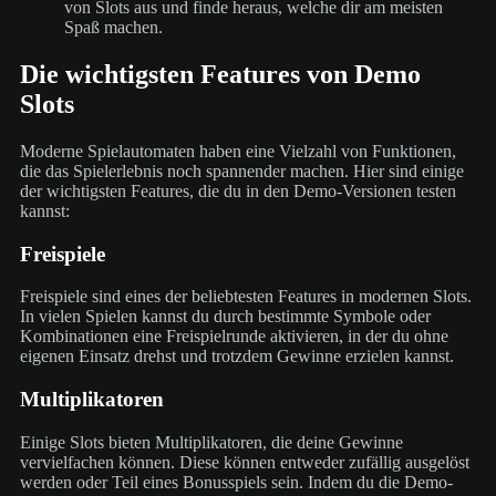
von Slots aus und finde heraus, welche dir am meisten
Spaß machen.
Die wichtigsten Features von Demo
Slots
Moderne Spielautomaten haben eine Vielzahl von Funktionen,
die das Spielerlebnis noch spannender machen. Hier sind einige
der wichtigsten Features, die du in den Demo-Versionen testen
kannst:
Freispiele
Freispiele sind eines der beliebtesten Features in modernen Slots.
In vielen Spielen kannst du durch bestimmte Symbole oder
Kombinationen eine Freispielrunde aktivieren, in der du ohne
eigenen Einsatz drehst und trotzdem Gewinne erzielen kannst.
Multiplikatoren
Einige Slots bieten Multiplikatoren, die deine Gewinne
vervielfachen können. Diese können entweder zufällig ausgelöst
werden oder Teil eines Bonusspiels sein. Indem du die Demo-