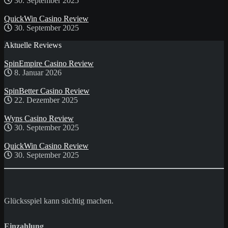
30. September 2025
QuickWin Casino Review
30. September 2025
Aktuelle Reviews
SpinEmpire Casino Review
8. Januar 2026
SpinBetter Casino Review
22. Dezember 2025
Wyns Casino Review
30. September 2025
QuickWin Casino Review
30. September 2025
Glücksspiel kann süchtig machen.
Einzahlung