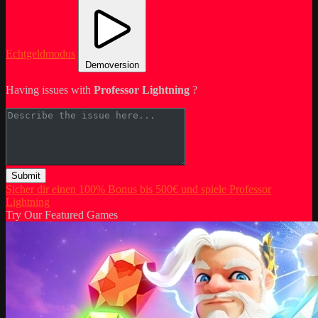
Echtgeldmodus
Demoversion
Having issues with
Professor Lightning
?
Submit
Sicher dir einen 100% Bonus bis 500€ und spiele Professor
Lightning
Try Our Featured Games