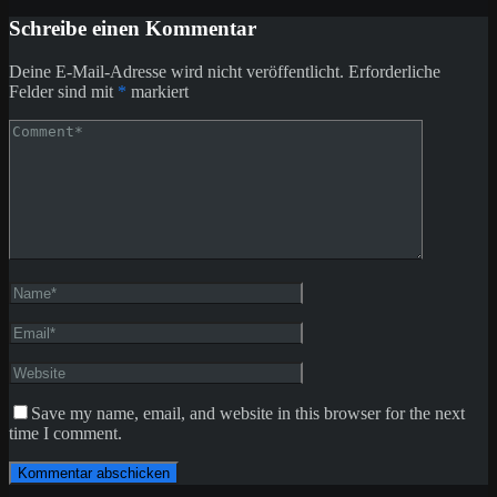
Schreibe einen Kommentar
Deine E-Mail-Adresse wird nicht veröffentlicht.
Erforderliche
Felder sind mit
*
markiert
Save my name, email, and website in this browser for the next
time I comment.