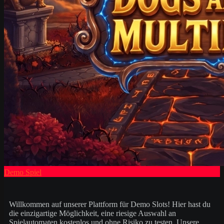
Demo Spiel
Willkommen auf unserer Plattform für Demo Slots! Hier hast du
die einzigartige Möglichkeit, eine riesige Auswahl an
Spielautomaten kostenlos und ohne Risiko zu testen. Unsere