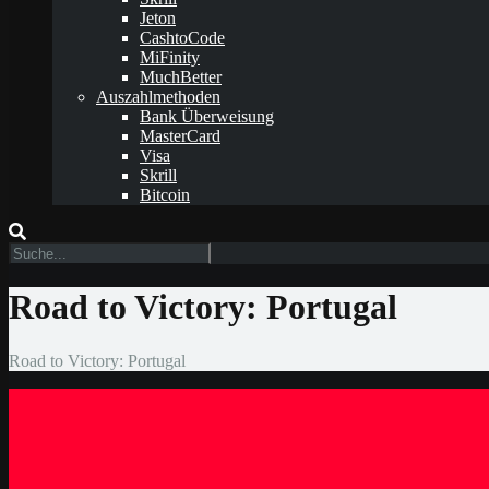
Jeton
CashtoCode
MiFinity
MuchBetter
Auszahlmethoden
Bank Überweisung
MasterCard
Visa
Skrill
Bitcoin
Road to Victory: Portugal
Road to Victory: Portugal