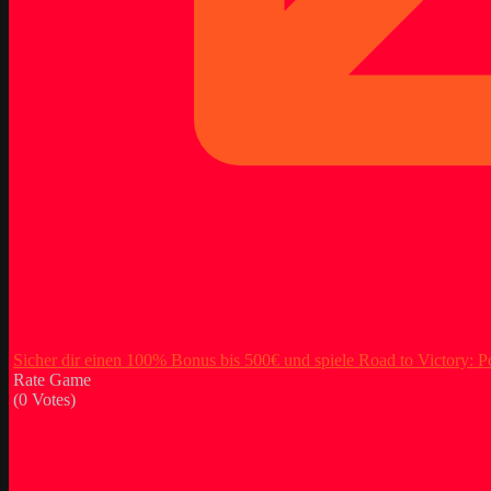
Sicher dir einen 100% Bonus bis 500€ und spiele Road to Victory: P
Rate Game
(
0
Votes)