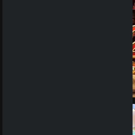
Jens
zu
CryptoRush
200% bis
zu 2.500€
Silizi
zu
CryptoRush
200% bis
zu 2.500€
Robert99
zu
CryptoRush
200% bis
zu 2.500€
News
SpinEmpire Casino
Review
Demo Spiel
8. Januar 2026
SpinBetter Casino
Review
22. Dezember
2025
Wyns Casino Revie