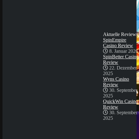
30. September
2025
QuickWin Casino
Review
30. September
2025
Aktuelle Reviews
SpinEmpire
Casino Review
8. Januar 2026
SpinBetter Casino
Review
22. Dezember
2025
Wyns Casino
Review
30. September
2025
QuickWin Casino
Review
Demo Spiel
30. September
2025