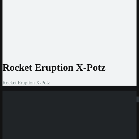
Jeton
CashtoCode
MiFinity
MuchBetter
Auszahlmethoden
Bank Überweisung
MasterCard
Visa
Skrill
Bitcoin
Rocket Eruption X-Potz
Rocket Eruption X-Potz
Suchen
Neue Casinos