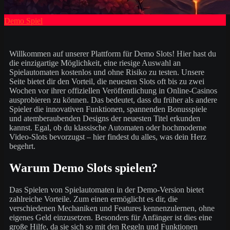
Demo Spiel
Willkommen auf unserer Plattform für Demo Slots! Hier hast du
die einzigartige Möglichkeit, eine riesige Auswahl an
Spielautomaten kostenlos und ohne Risiko zu testen. Unsere
Seite bietet dir den Vorteil, die neuesten Slots oft bis zu zwei
Wochen vor ihrer offiziellen Veröffentlichung in Online-Casinos
ausprobieren zu können. Das bedeutet, dass du früher als andere
Spieler die innovativen Funktionen, spannenden Bonusspiele
und atemberaubenden Designs der neuesten Titel erkunden
kannst. Egal, ob du klassische Automaten oder hochmoderne
Video-Slots bevorzugst – hier findest du alles, was dein Herz
begehrt.
Warum Demo Slots spielen?
Das Spielen von Spielautomaten in der Demo-Version bietet
zahlreiche Vorteile. Zum einen ermöglicht es dir, die
verschiedenen Mechaniken und Features kennenzulernen, ohne
eigenes Geld einzusetzen. Besonders für Anfänger ist dies eine
große Hilfe, da sie sich so mit den Regeln und Funktionen