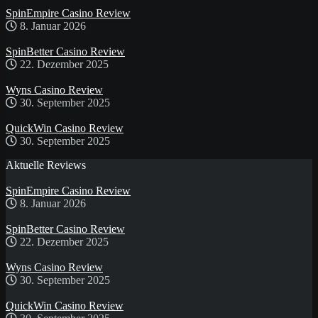
SpinEmpire Casino Review
8. Januar 2026
SpinBetter Casino Review
22. Dezember 2025
Wyns Casino Review
30. September 2025
QuickWin Casino Review
30. September 2025
Aktuelle Reviews
SpinEmpire Casino Review
8. Januar 2026
SpinBetter Casino Review
22. Dezember 2025
Wyns Casino Review
30. September 2025
QuickWin Casino Review