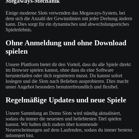
Megaways-Mechanik
Einige moderne Slots verwenden das Megaways-System, bei
dem sich die Anzahl der Gewinnlinien mit jeder Drehung ändern
kann. Dies sorgt für ein dynamisches und abwechslungsreiches
Spielerlebnis.
Ohne Anmeldung und ohne Download
spielen
Unsere Plattform bietet dir den Vorteil, dass du alle Spiele direkt
im Browser spielen kannst, ohne dass du eine Software
herunterladen oder dich registrieren musst. Du kannst sofort
loslegen und die Slots nach Belieben ausprobieren. Dies macht
unser Angebot besonders benutzerfreundlich und flexibel.
Regelmäßige Updates und neue Spiele
Unsere Sammlung an Demo Slots wird ständig aktualisiert,
sodass du immer die neuesten und beliebtesten Titel spielen
kannst. Wir halten dich zudem über kommende
Neuerscheinungen auf dem Laufenden, sodass du immer bestens
informiert bist.