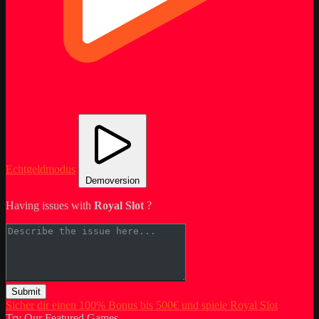
Echtgeldmodus
Demoversion
Having issues with
Royal Slot
?
Submit
Sicher dir einen 100% Bonus bis 500€ und spiele Royal Slot
Try Our Featured Games