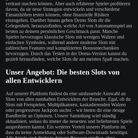
vertraut machen können. Aber auch erfahrene Spieler profitieren
davon, da sie neue Strategien entwickeln und verschiedene
Einsatzhöhen testen können, ohne finanzielle Risiken
einzugehen. Darüber hinaus geben Demo Slots dir die
Gelegenheit, herauszufinden, welche Art von Automatenspiel am
besten zu deinem persönlichen Geschmack passt. Manche
Spieler bevorzugen klassische Slots mit wenigen Walzen und
einfachen Symbolen, während andere moderne Slots mit
zahlreichen Features und komplizierten Bonusmechaniken
bevorzugen. Durch das Testen in der Demo-Version kannst du
gezielt herausfinden, welche Slots dir am meisten Spaß machen.
Unser Angebot: Die besten Slots von
allen Entwicklern
Auf unserer Plattform findest du eine umfassende Auswahl an
Slots von allen namhaften Entwicklern der Branche. Egal, ob du
Slots mit Freispielen, Multiplikatoren, kaskadierenden Walzen
oder progressiven Jackpots suchst – wir bieten dir eine riesige
Bandbreite an Optionen. Unsere Sammlung wird ständig
aktualisiert, sodass du immer die neuesten und beliebtesten Spiele
ausprobieren kannst. Ein weiterer Vorteil unserer Plattform ist,
dass du keine Anmeldung oder Software-Downloads benötigst.
Alle Spiele sind direkt in deinem Browser spielbar, ohne