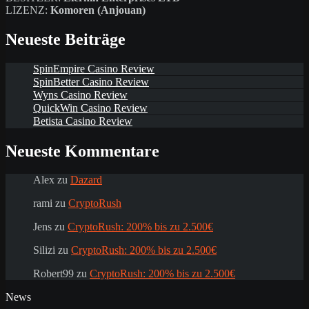
LIZENZ:
Komoren (Anjouan)
Neueste Beiträge
SpinEmpire Casino Review
SpinBetter Casino Review
Wyns Casino Review
QuickWin Casino Review
Betista Casino Review
Neueste Kommentare
Alex
zu
Dazard
rami
zu
CryptoRush
Jens
zu
CryptoRush: 200% bis zu 2.500€
Silizi
zu
CryptoRush: 200% bis zu 2.500€
Robert99
zu
CryptoRush: 200% bis zu 2.500€
News