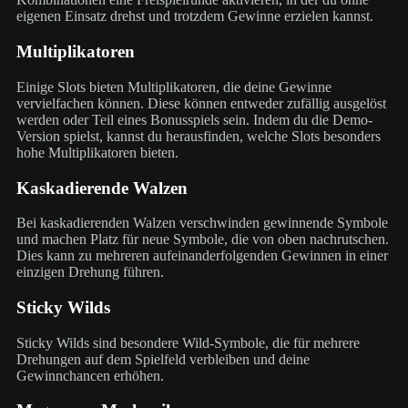
eigenen Einsatz drehst und trotzdem Gewinne erzielen kannst.
Multiplikatoren
Einige Slots bieten Multiplikatoren, die deine Gewinne
vervielfachen können. Diese können entweder zufällig ausgelöst
werden oder Teil eines Bonusspiels sein. Indem du die Demo-
Version spielst, kannst du herausfinden, welche Slots besonders
hohe Multiplikatoren bieten.
Kaskadierende Walzen
Bei kaskadierenden Walzen verschwinden gewinnende Symbole
und machen Platz für neue Symbole, die von oben nachrutschen.
Dies kann zu mehreren aufeinanderfolgenden Gewinnen in einer
einzigen Drehung führen.
Sticky Wilds
Sticky Wilds sind besondere Wild-Symbole, die für mehrere
Drehungen auf dem Spielfeld verbleiben und deine
Gewinnchancen erhöhen.