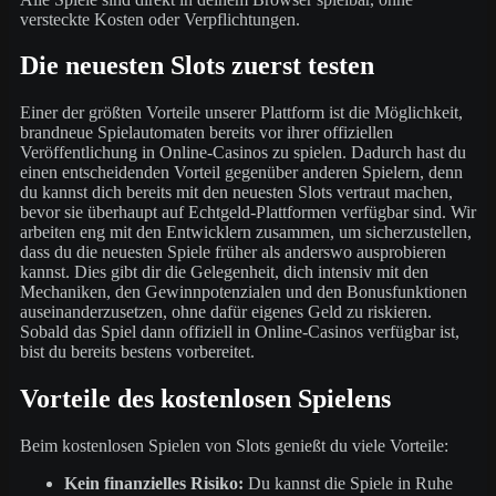
versteckte Kosten oder Verpflichtungen.
Die neuesten Slots zuerst testen
Einer der größten Vorteile unserer Plattform ist die Möglichkeit,
brandneue Spielautomaten bereits vor ihrer offiziellen
Veröffentlichung in Online-Casinos zu spielen. Dadurch hast du
einen entscheidenden Vorteil gegenüber anderen Spielern, denn
du kannst dich bereits mit den neuesten Slots vertraut machen,
bevor sie überhaupt auf Echtgeld-Plattformen verfügbar sind. Wir
arbeiten eng mit den Entwicklern zusammen, um sicherzustellen,
dass du die neuesten Spiele früher als anderswo ausprobieren
kannst. Dies gibt dir die Gelegenheit, dich intensiv mit den
Mechaniken, den Gewinnpotenzialen und den Bonusfunktionen
auseinanderzusetzen, ohne dafür eigenes Geld zu riskieren.
Sobald das Spiel dann offiziell in Online-Casinos verfügbar ist,
bist du bereits bestens vorbereitet.
Vorteile des kostenlosen Spielens
Beim kostenlosen Spielen von Slots genießt du viele Vorteile:
Kein finanzielles Risiko:
Du kannst die Spiele in Ruhe