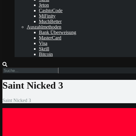
Jeton
CashtoCode
MiFinity
MuchBetter
Auszahlmethoden
Bank Überweisung
MasterCard
Visa
Skrill
Bitcoin
Saint Nicked 3
Saint Nicked 3