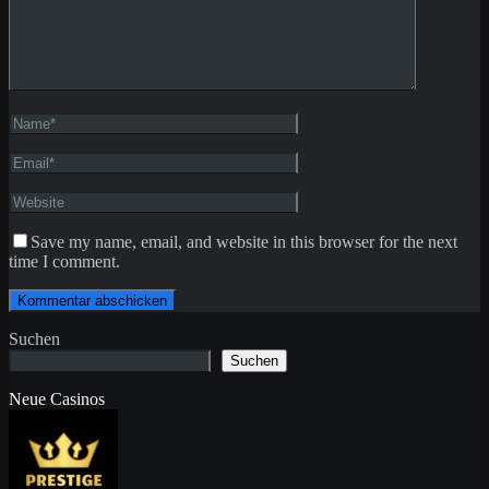
Save my name, email, and website in this browser for the next
time I comment.
Suchen
Suchen
Neue Casinos