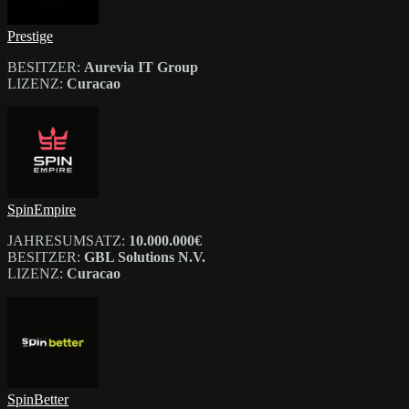
Prestige
BESITZER:
Aurevia IT Group
LIZENZ:
Curacao
SpinEmpire
JAHRESUMSATZ:
10.000.000€
BESITZER:
GBL Solutions N.V.
LIZENZ:
Curacao
SpinBetter