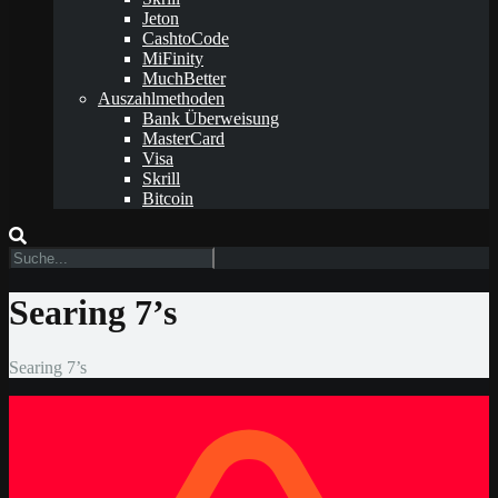
Jeton
CashtoCode
MiFinity
MuchBetter
Auszahlmethoden
Bank Überweisung
MasterCard
Visa
Skrill
Bitcoin
Searing 7’s
Searing 7’s