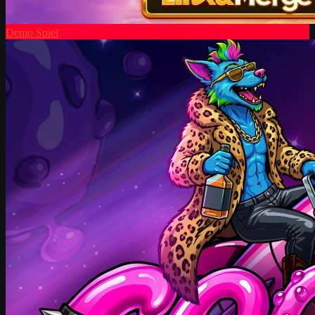
Demo Spiel