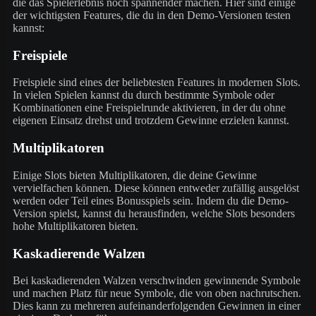
die das Spielerlebnis noch spannender machen. Hier sind einige
der wichtigsten Features, die du in den Demo-Versionen testen
kannst:
Freispiele
Freispiele sind eines der beliebtesten Features in modernen Slots.
In vielen Spielen kannst du durch bestimmte Symbole oder
Kombinationen eine Freispielrunde aktivieren, in der du ohne
eigenen Einsatz drehst und trotzdem Gewinne erzielen kannst.
Multiplikatoren
Einige Slots bieten Multiplikatoren, die deine Gewinne
vervielfachen können. Diese können entweder zufällig ausgelöst
werden oder Teil eines Bonusspiels sein. Indem du die Demo-
Version spielst, kannst du herausfinden, welche Slots besonders
hohe Multiplikatoren bieten.
Kaskadierende Walzen
Bei kaskadierenden Walzen verschwinden gewinnende Symbole
und machen Platz für neue Symbole, die von oben nachrutschen.
Dies kann zu mehreren aufeinanderfolgenden Gewinnen in einer