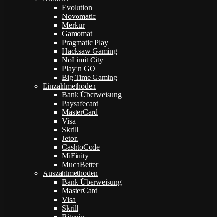
Evolution
Novomatic
Merkur
Gamomat
Pragmatic Play
Hacksaw Gaming
NoLimit City
Play’n GO
Big Time Gaming
Einzahlmethoden
Bank Überweisung
Paysafecard
MasterCard
Visa
Skrill
Jeton
CashtoCode
MiFinity
MuchBetter
Auszahlmethoden
Bank Überweisung
MasterCard
Visa
Skrill
Bitcoin