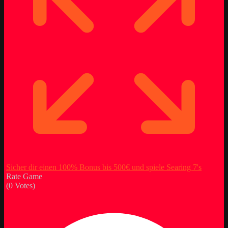
Sicher dir einen 100% Bonus bis 500€ und spiele Searing 7's
Rate Game
(
0
Votes)