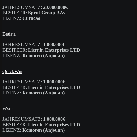
JAHRESUMSATZ:
20.000.000€
BESITZER:
Sprut Group B.V.
LIZENZ:
Curacao
Betista
JAHRESUMSATZ:
1.000.000€
BESITZER:
Liernin Enterprises LTD
LIZENZ:
Komoren (Anjouan)
QuickWin
JAHRESUMSATZ:
1.000.000€
BESITZER:
Liernin Enterprises LTD
LIZENZ:
Komoren (Anjouan)
Wyns
JAHRESUMSATZ:
1.000.000€
BESITZER:
Liernin Enterprises LTD
LIZENZ:
Komoren (Anjouan)