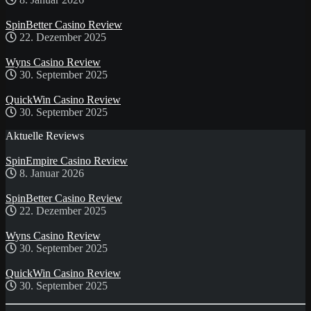
SpinBetter Casino Review
22. Dezember 2025
Wyns Casino Review
30. September 2025
QuickWin Casino Review
30. September 2025
Aktuelle Reviews
SpinEmpire Casino Review
8. Januar 2026
SpinBetter Casino Review
22. Dezember 2025
Wyns Casino Review
30. September 2025
QuickWin Casino Review
30. September 2025