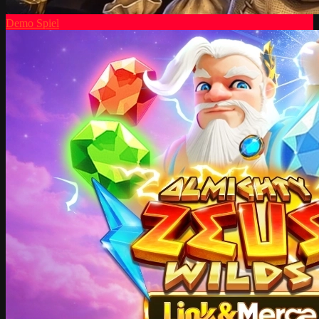
Demo Spiel