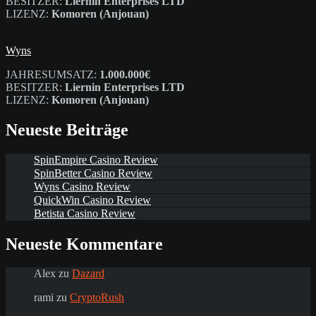
BESITZER:
Liernin Enterprises LTD
LIZENZ:
Komoren (Anjouan)
Wyns
JAHRESUMSATZ:
1.000.000€
BESITZER:
Liernin Enterprises LTD
LIZENZ:
Komoren (Anjouan)
Neueste Beiträge
SpinEmpire Casino Review
SpinBetter Casino Review
Wyns Casino Review
QuickWin Casino Review
Betista Casino Review
Neueste Kommentare
Alex
zu
Dazard
rami
zu
CryptoRush