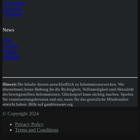
Novomatic
Play'n Go
Pragmatic
News
Alle
Casinos
Partner
Ratgeber
Hinweis
Die Inhalte dienen ausschließlich zu Informationszwecken. Wir
übernehmen keine Haftung für die Richtigkeit, Vollständigkeit und Aktualität
der bereitgestellten Informationen. Glücksspiel kann süchtig machen. Spielen
Sie verantwortungsbewusst und nur, wenn Sie das gesetzliche Mindestalter
erreicht haben. Hilfe auf gambleaware.org
© Copyright 2024
Privacy Policy
Terms and Conditions