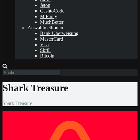
Jeton
CashtoCode
MiFinity
MuchBetter
Auszahlmethoden
Bank Überweisung
MasterCard
Visa
Skrill
Bitcoin
Shark Treasure
Shark Treasure