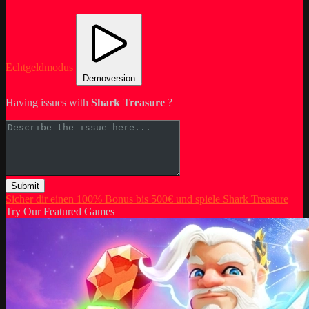
Echtgeldmodus
Demoversion
Having issues with
Shark Treasure
?
Submit
Sicher dir einen 100% Bonus bis 500€ und spiele Shark Treasure
Try Our Featured Games