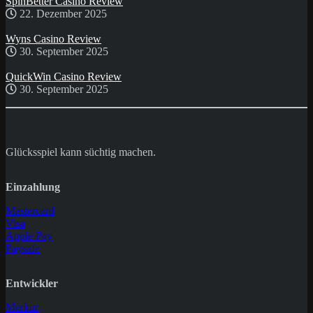
SpinBetter Casino Review
22. Dezember 2025
Wyns Casino Review
30. September 2025
QuickWin Casino Review
30. September 2025
Glücksspiel kann süchtig machen.
Einzahlung
Mastercard
Visa
Apple Pay
Paysafe
Entwickler
Merkur