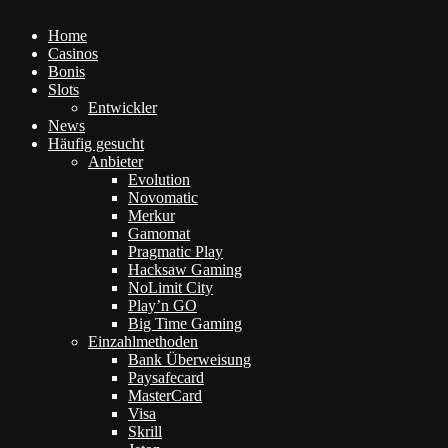
Home
Casinos
Bonis
Slots
Entwickler
News
Häufig gesucht
Anbieter
Evolution
Novomatic
Merkur
Gamomat
Pragmatic Play
Hacksaw Gaming
NoLimit City
Play’n GO
Big Time Gaming
Einzahlmethoden
Bank Überweisung
Paysafecard
MasterCard
Visa
Skrill