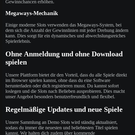
Gewinnchancen erhöhen.
Megaways-Mechanik
Einige moderne Slots verwenden das Megaways-System, bei
dem sich die Anzahl der Gewinnlinien mit jeder Drehung ändern
kann. Dies sorgt für ein dynamisches und abwechslungsreiches
Spielerlebnis.
Ohne Anmeldung und ohne Download
spielen
Unsere Plattform bietet dir den Vorteil, dass du alle Spiele direkt
im Browser spielen kannst, ohne dass du eine Software
herunterladen oder dich registrieren musst. Du kannst sofort
loslegen und die Slots nach Belieben ausprobieren. Dies macht
unser Angebot besonders benutzerfreundlich und flexibel.
Regelmäßige Updates und neue Spiele
Unsere Sammlung an Demo Slots wird ständig aktualisiert,
sodass du immer die neuesten und beliebtesten Titel spielen
kannst. Wir halten dich zudem über kommende