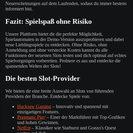
Neuerscheinungen auf dem Laufenden, sodass du immer bestens
informiert bist.
Fazit: Spielspaß ohne Risiko
Unsere Plattform bietet dir die perfekte Möglichkeit,
Spielautomaten in der Demo-Version auszuprobieren und dabei
neue Lieblingsspiele zu entdecken. Ohne Risiko, ohne
Anmeldung und ohne versteckte Kosten kannst du alle
Funktionen der neuesten Slots testen und dich optimal auf echtes
Spielvergnügen vorbereiten. Probiere es aus und entdecke die
spannenden Welten der Slots!
Die besten Slot-Provider
Wir bieten dir eine breite Auswahl an Slots von führenden
Providern der Branche. Entdecke Spiele von:
Hacksaw Gaming
– Innovativ und spannend mit
einzigartigen Features.
Pragmatic Play
– Einer der Marktführer mit Top-Grafiken
und hohen Gewinnen.
NetEnt
– Klassiker wie Starburst und Gonzo's Quest