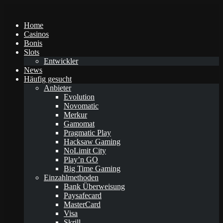
Home
Casinos
Bonis
Slots
Entwickler
News
Häufig gesucht
Anbieter
Evolution
Novomatic
Merkur
Gamomat
Pragmatic Play
Hacksaw Gaming
NoLimit City
Play’n GO
Big Time Gaming
Einzahlmethoden
Bank Überweisung
Paysafecard
MasterCard
Visa
Skrill