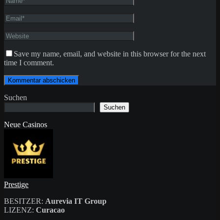
Save my name, email, and website in this browser for the next
time I comment.
Suchen
Suchen
Neue Casinos
Prestige
BESITZER:
Aurevia IT Group
LIZENZ:
Curacao