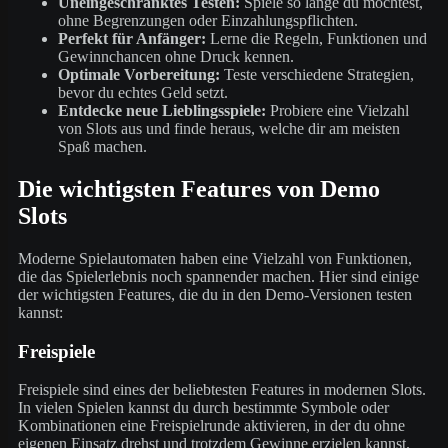
Uneingeschränktes Testen:
Spiele so lange du möchtest,
ohne Begrenzungen oder Einzahlungspflichten.
Perfekt für Anfänger:
Lerne die Regeln, Funktionen und
Gewinnchancen ohne Druck kennen.
Optimale Vorbereitung:
Teste verschiedene Strategien,
bevor du echtes Geld setzt.
Entdecke neue Lieblingsspiele:
Probiere eine Vielzahl
von Slots aus und finde heraus, welche dir am meisten
Spaß machen.
Die wichtigsten Features von Demo
Slots
Moderne Spielautomaten haben eine Vielzahl von Funktionen,
die das Spielerlebnis noch spannender machen. Hier sind einige
der wichtigsten Features, die du in den Demo-Versionen testen
kannst:
Freispiele
Freispiele sind eines der beliebtesten Features in modernen Slots.
In vielen Spielen kannst du durch bestimmte Symbole oder
Kombinationen eine Freispielrunde aktivieren, in der du ohne
eigenen Einsatz drehst und trotzdem Gewinne erzielen kannst.