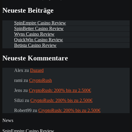
Neueste Beiträge
SpinEmpire Casino Review
SpinBetter Casino Review
Wyns Casino Review
QuickWin Casino Review
Betista Casino Review
Neueste Kommentare
Alex
zu
Dazard
rami
zu
CryptoRush
Jens
zu
CryptoRush: 200% bis zu 2.500€
Silizi
zu
CryptoRush: 200% bis zu 2.500€
Robert99
zu
CryptoRush: 200% bis zu 2.500€
News
SpinEmpire Casino Review