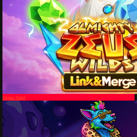
Demo Spiel