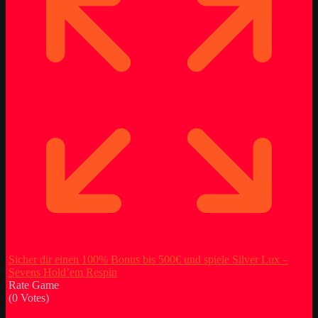
Sicher dir einen 100% Bonus bis 500€ und spiele Silver Lux –
Sevens Hold’em Respin
Rate Game
(
0
Votes)