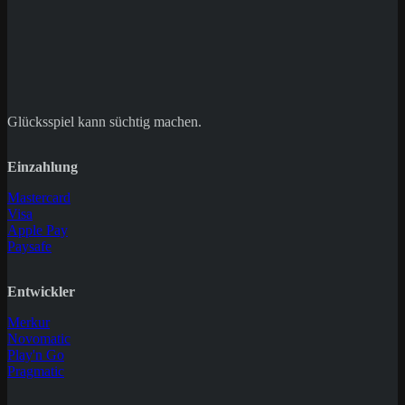
browser for the next time I comment.
Glücksspiel kann süchtig machen.
Einzahlung
Mastercard
Visa
Apple Pay
Paysafe
Entwickler
Merkur
Novomatic
Play'n Go
Pragmatic