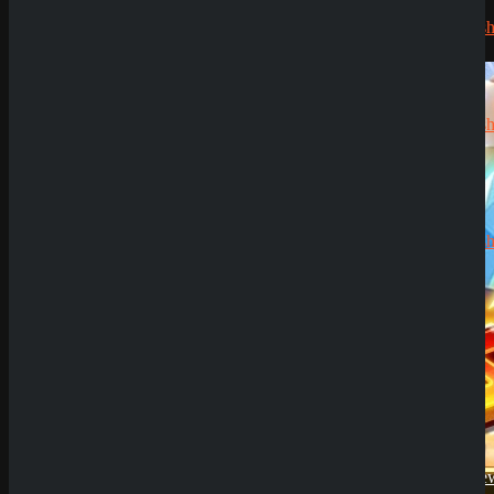
Jens
zu
Sicher dir einen 100% Bonus bis 500€ und spiele
CryptoRush
Stock Trade
200% bis
Try Our Featured Games
zu 2.500€
Silizi
zu
CryptoRush
200% bis
zu 2.500€
Robert99
zu
CryptoRush
200% bis
zu 2.500€
News
SpinEmpire Casino
Review
8. Januar 2026
SpinBetter Casino
Review
22. Dezember
2025
Wyns Casino Revie