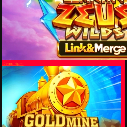
Demo Spiel