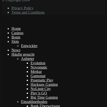
Privacy Policy
Terms and Conditions
Home
Casinos
Bonis
Slots
Entwickler
News
Häufig gesucht
Anbieter
Evolution
Novomatic
Merkur
Gamomat
Pragmatic Play
Hacksaw Gaming
NoLimit City
Play’n GO
Big Time Gaming
Einzahlmethoden
Bank Überweisung