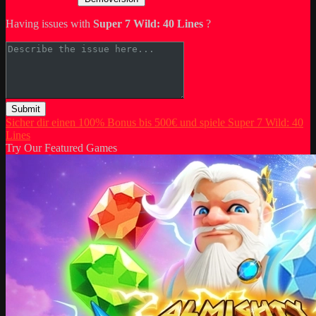
Having issues with
Super 7 Wild: 40 Lines
?
Submit
Sicher dir einen 100% Bonus bis 500€ und spiele Super 7 Wild: 40
Lines
Try Our Featured Games