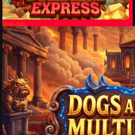
Demo Spiel