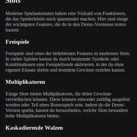
Slots
Moderne Spielautomaten haben eine Vielzahl von Funktionen,
die das Spielerlebnis noch spannender machen. Hier sind einige
der wichtigsten Features, die du in den Demo-Versionen testen
kannst:
Freispiele
Freispiele sind eines der beliebtesten Features in modernen Slots.
In vielen Spielen kannst du durch bestimmte Symbole oder
Kombinationen eine Freispielrunde aktivieren, in der du ohne
eigenen Einsatz drehst und trotzdem Gewinne erzielen kannst.
Multiplikatoren
Einige Slots bieten Multiplikatoren, die deine Gewinne
vervielfachen können. Diese können entweder zufällig ausgelöst
werden oder Teil eines Bonusspiels sein. Indem du die Demo-
Version spielst, kannst du herausfinden, welche Slots besonders
hohe Multiplikatoren bieten.
Kaskadierende Walzen