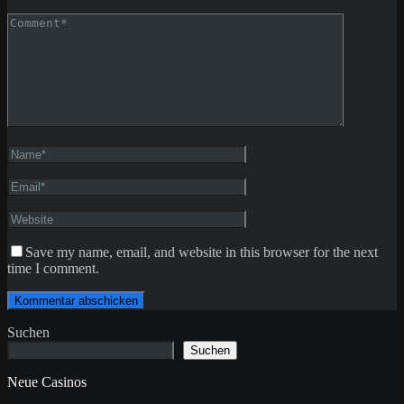
Save my name, email, and website in this browser for the next
time I comment.
Suchen
Suchen
Neue Casinos