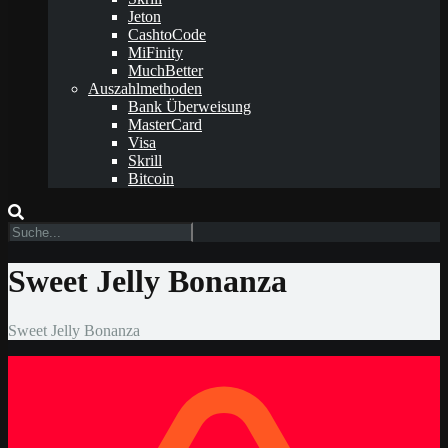
Jeton
CashtoCode
MiFinity
MuchBetter
Auszahlmethoden
Bank Überweisung
MasterCard
Visa
Skrill
Bitcoin
Sweet Jelly Bonanza
Sweet Jelly Bonanza