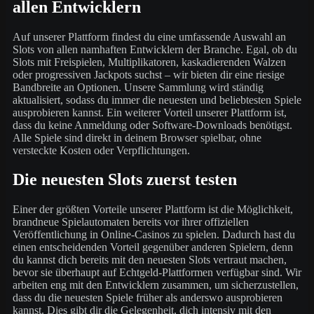
allen Entwicklern
Auf unserer Plattform findest du eine umfassende Auswahl an
Slots von allen namhaften Entwicklern der Branche. Egal, ob du
Slots mit Freispielen, Multiplikatoren, kaskadierenden Walzen
oder progressiven Jackpots suchst – wir bieten dir eine riesige
Bandbreite an Optionen. Unsere Sammlung wird ständig
aktualisiert, sodass du immer die neuesten und beliebtesten Spiele
ausprobieren kannst. Ein weiterer Vorteil unserer Plattform ist,
dass du keine Anmeldung oder Software-Downloads benötigst.
Alle Spiele sind direkt in deinem Browser spielbar, ohne
versteckte Kosten oder Verpflichtungen.
Die neuesten Slots zuerst testen
Einer der größten Vorteile unserer Plattform ist die Möglichkeit,
brandneue Spielautomaten bereits vor ihrer offiziellen
Veröffentlichung in Online-Casinos zu spielen. Dadurch hast du
einen entscheidenden Vorteil gegenüber anderen Spielern, denn
du kannst dich bereits mit den neuesten Slots vertraut machen,
bevor sie überhaupt auf Echtgeld-Plattformen verfügbar sind. Wir
arbeiten eng mit den Entwicklern zusammen, um sicherzustellen,
dass du die neuesten Spiele früher als anderswo ausprobieren
kannst. Dies gibt dir die Gelegenheit, dich intensiv mit den