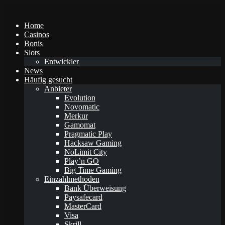
Home
Casinos
Bonis
Slots
Entwickler
News
Häufig gesucht
Anbieter
Evolution
Novomatic
Merkur
Gamomat
Pragmatic Play
Hacksaw Gaming
NoLimit City
Play’n GO
Big Time Gaming
Einzahlmethoden
Bank Überweisung
Paysafecard
MasterCard
Visa
Skrill