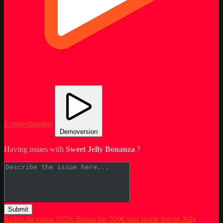
Echtgeldmodus
Demoversion
Having issues with
Sweet Jelly Bonanza
?
Submit
Sicher dir einen 100% Bonus bis 500€ und spiele Sweet Jelly