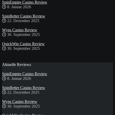
SpinEmpire Casino Review
8. Januar 2026
SpinBetter Casino Review
22. Dezember 2025
Wyns Casino Review
30. September 2025
QuickWin Casino Review
30. September 2025
Aktuelle Reviews
SpinEmpire Casino Review
8. Januar 2026
SpinBetter Casino Review
22. Dezember 2025
Wyns Casino Review
30. September 2025