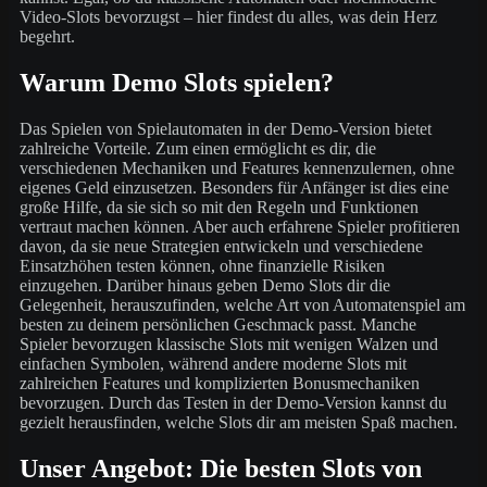
Video-Slots bevorzugst – hier findest du alles, was dein Herz
begehrt.
Warum Demo Slots spielen?
Das Spielen von Spielautomaten in der Demo-Version bietet
zahlreiche Vorteile. Zum einen ermöglicht es dir, die
verschiedenen Mechaniken und Features kennenzulernen, ohne
eigenes Geld einzusetzen. Besonders für Anfänger ist dies eine
große Hilfe, da sie sich so mit den Regeln und Funktionen
vertraut machen können. Aber auch erfahrene Spieler profitieren
davon, da sie neue Strategien entwickeln und verschiedene
Einsatzhöhen testen können, ohne finanzielle Risiken
einzugehen. Darüber hinaus geben Demo Slots dir die
Gelegenheit, herauszufinden, welche Art von Automatenspiel am
besten zu deinem persönlichen Geschmack passt. Manche
Spieler bevorzugen klassische Slots mit wenigen Walzen und
einfachen Symbolen, während andere moderne Slots mit
zahlreichen Features und komplizierten Bonusmechaniken
bevorzugen. Durch das Testen in der Demo-Version kannst du
gezielt herausfinden, welche Slots dir am meisten Spaß machen.
Unser Angebot: Die besten Slots von