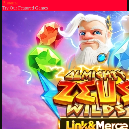
Bonanza
Try Our Featured Games