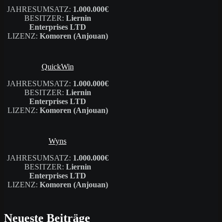
JAHRESUMSATZ:
1.000.000€
BESITZER:
Liernin
Enterprises LTD
LIZENZ:
Komoren (Anjouan)
QuickWin
JAHRESUMSATZ:
1.000.000€
BESITZER:
Liernin
Enterprises LTD
LIZENZ:
Komoren (Anjouan)
Wyns
JAHRESUMSATZ:
1.000.000€
BESITZER:
Liernin
Enterprises LTD
LIZENZ:
Komoren (Anjouan)
Neueste Beiträge