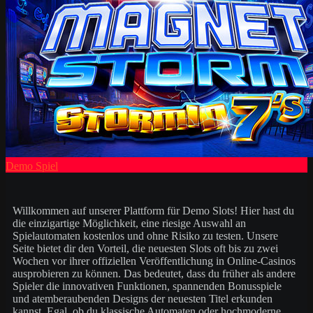
Demo Spiel
Willkommen auf unserer Plattform für Demo Slots! Hier hast du
die einzigartige Möglichkeit, eine riesige Auswahl an
Spielautomaten kostenlos und ohne Risiko zu testen. Unsere
Seite bietet dir den Vorteil, die neuesten Slots oft bis zu zwei
Wochen vor ihrer offiziellen Veröffentlichung in Online-Casinos
ausprobieren zu können. Das bedeutet, dass du früher als andere
Spieler die innovativen Funktionen, spannenden Bonusspiele
und atemberaubenden Designs der neuesten Titel erkunden
kannst. Egal, ob du klassische Automaten oder hochmoderne