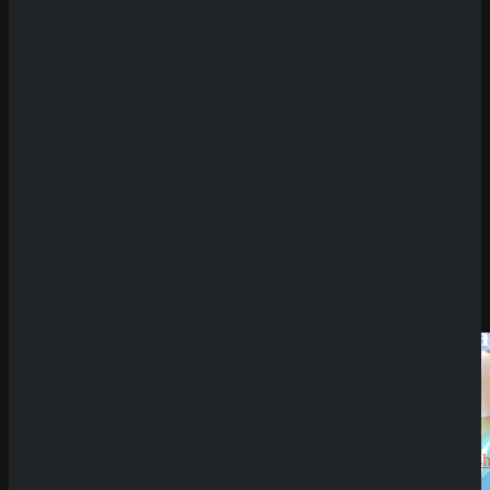
Review
SpinBetter
Casino
Echtgeldmodus
Review
Demoversion
Wyns
Casino
Having issues with
Teen Patti
?
Review
QuickWin
Casino
Review
Betista
Casino
Review
Submit
Sicher dir einen 100% Bonus bis 500€ und spiele
Neueste
Teen Patti
Try Our Featured Games
Kommenta
Alex
zu
Dazard
rami
zu
CryptoRus