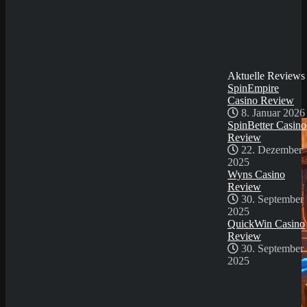
30. September
2025
QuickWin Casino
Review
30. September
2025
Aktuelle Reviews
SpinEmpire
Casino Review
Demo Spiel
8. Januar 2026
SpinBetter Casino
Review
22. Dezember
2025
Wyns Casino
Review
30. September
2025
QuickWin Casino
Review
30. September
2025