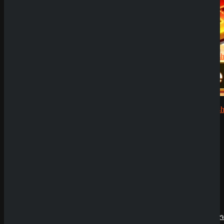
Jens
zu
CryptoRush
200% bis
zu 2.500€
Silizi
zu
CryptoRush
200% bis
zu 2.500€
Robert99
zu
Demo Spiel
CryptoRush
200% bis
zu 2.500€
News
SpinEmpire Casino
Review
8. Januar 2026
SpinBetter Casino
Review
22. Dezember
2025
Wyns Casino Revie