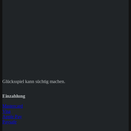
Save my name, email, and website in this
browser for the next time I comment.
Glücksspiel kann süchtig machen.
Einzahlung
Mastercard
Visa
Apple Pay
Paysafe