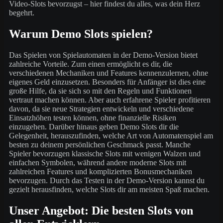
Video-Slots bevorzugst – hier findest du alles, was dein Herz
begehrt.
Warum Demo Slots spielen?
Das Spielen von Spielautomaten in der Demo-Version bietet
zahlreiche Vorteile. Zum einen ermöglicht es dir, die
verschiedenen Mechaniken und Features kennenzulernen, ohne
eigenes Geld einzusetzen. Besonders für Anfänger ist dies eine
große Hilfe, da sie sich so mit den Regeln und Funktionen
vertraut machen können. Aber auch erfahrene Spieler profitieren
davon, da sie neue Strategien entwickeln und verschiedene
Einsatzhöhen testen können, ohne finanzielle Risiken
einzugehen. Darüber hinaus geben Demo Slots dir die
Gelegenheit, herauszufinden, welche Art von Automatenspiel am
besten zu deinem persönlichen Geschmack passt. Manche
Spieler bevorzugen klassische Slots mit wenigen Walzen und
einfachen Symbolen, während andere moderne Slots mit
zahlreichen Features und komplizierten Bonusmechaniken
bevorzugen. Durch das Testen in der Demo-Version kannst du
gezielt herausfinden, welche Slots dir am meisten Spaß machen.
Unser Angebot: Die besten Slots von