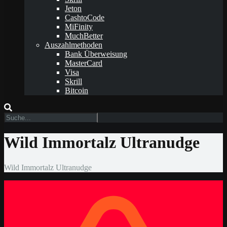
Jeton
CashtoCode
MiFinity
MuchBetter
Auszahlmethoden
Bank Überweisung
MasterCard
Visa
Skrill
Bitcoin
Wild Immortalz Ultranudge
Wild Immortalz Ultranudge