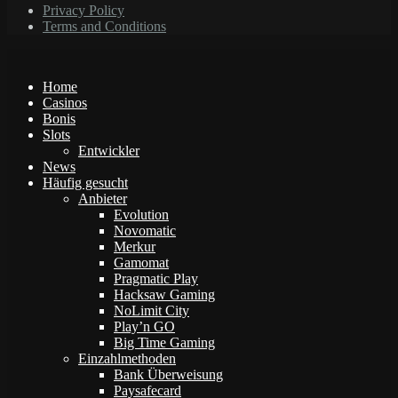
Privacy Policy
Terms and Conditions
Home
Casinos
Bonis
Slots
Entwickler
News
Häufig gesucht
Anbieter
Evolution
Novomatic
Merkur
Gamomat
Pragmatic Play
Hacksaw Gaming
NoLimit City
Play’n GO
Big Time Gaming
Einzahlmethoden
Bank Überweisung
Paysafecard