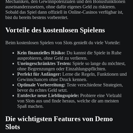
Mechaniken, den Gewinnpotenzialen und den Bonusfunktionen
auseinanderzusetzen, ohne dafür eigenes Geld zu riskieren.
Sobald das Spiel dann offiziell in Online-Casinos verfügbar ist,
bist du bereits bestens vorbereitet.
Vorteile des kostenlosen Spielens
Beim kostenlosen Spielen von Slots genießt du viele Vorteile:
Kein finanzielles Risiko:
Du kannst die Spiele in Ruhe
ausprobieren, ohne Geld zu verlieren.
Uneingeschränktes Testen:
Spiele so lange du möchtest,
ohne Begrenzungen oder Einzahlungspflichten.
Perfekt für Anfänger:
Lerne die Regeln, Funktionen und
Gewinnchancen ohne Druck kennen.
Optimale Vorbereitung:
Teste verschiedene Strategien,
bevor du echtes Geld setzt.
Entdecke neue Lieblingsspiele:
Probiere eine Vielzahl
von Slots aus und finde heraus, welche dir am meisten
Spaß machen.
Die wichtigsten Features von Demo
Slots