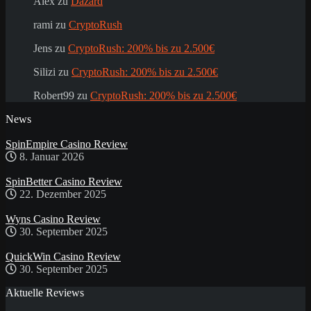
Alex
zu
Dazard
rami
zu
CryptoRush
Jens
zu
CryptoRush: 200% bis zu 2.500€
Silizi
zu
CryptoRush: 200% bis zu 2.500€
Robert99
zu
CryptoRush: 200% bis zu 2.500€
News
SpinEmpire Casino Review
8. Januar 2026
SpinBetter Casino Review
22. Dezember 2025
Wyns Casino Review
30. September 2025
QuickWin Casino Review
30. September 2025
Aktuelle Reviews