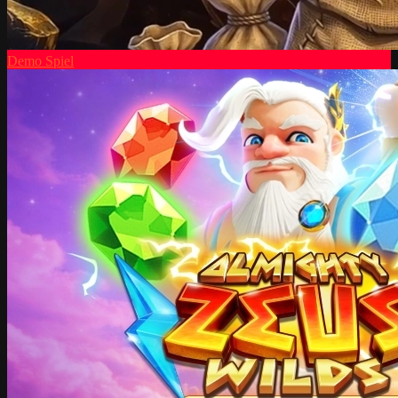
Demo Spiel