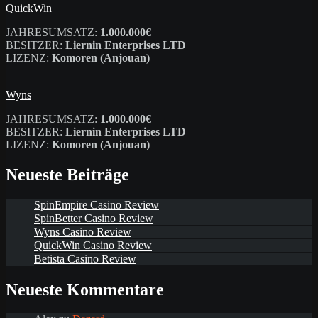
QuickWin
JAHRESUMSATZ:
1.000.000€
BESITZER:
Liernin Enterprises LTD
LIZENZ:
Komoren (Anjouan)
Wyns
JAHRESUMSATZ:
1.000.000€
BESITZER:
Liernin Enterprises LTD
LIZENZ:
Komoren (Anjouan)
Neueste Beiträge
SpinEmpire Casino Review
SpinBetter Casino Review
Wyns Casino Review
QuickWin Casino Review
Betista Casino Review
Neueste Kommentare