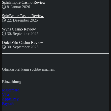
SpinEmpire Casino Review
8. Januar 2026
SpinBetter Casino Review
22. Dezember 2025
Wyns Casino Review
30. September 2025
QuickWin Casino Review
30. September 2025
Glücksspiel kann süchtig machen.
Einzahlung
Mastercard
Visa
Apple Pay
Paysafe