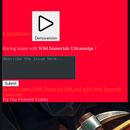
Echtgeldmodus
Demoversion
Having issues with
Wild Immortalz Ultranudge
?
Submit
Sicher dir einen 100% Bonus bis 500€ und spiele Wild Immortalz
Ultranudge
Try Our Featured Games