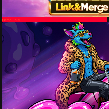
Demo Spiel