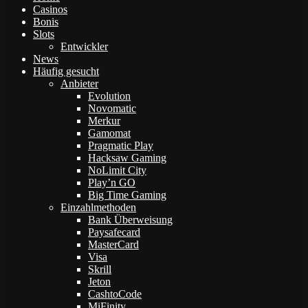
Casinos
Bonis
Slots
Entwickler
News
Häufig gesucht
Anbieter
Evolution
Novomatic
Merkur
Gamomat
Pragmatic Play
Hacksaw Gaming
NoLimit City
Play’n GO
Big Time Gaming
Einzahlmethoden
Bank Überweisung
Paysafecard
MasterCard
Visa
Skrill
Jeton
CashtoCode
MiFinity