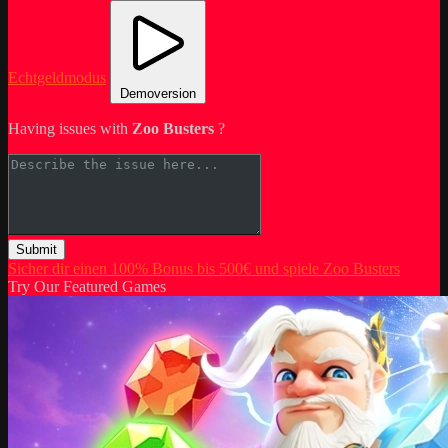
Echtgeldmodus
Demoversion
Having issues with
Zoo Busters
?
Submit
Sicher dir einen 100% Bonus bis 500€ und spiele Zoo Busters
Try Our Featured Games