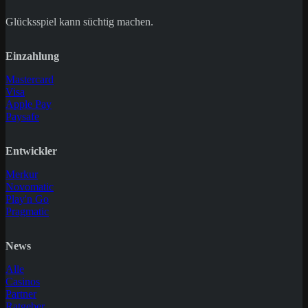
Glücksspiel kann süchtig machen.
Einzahlung
Mastercard
Visa
Apple Pay
Paysafe
Entwickler
Merkur
Novomatic
Play'n Go
Pragmatic
News
Alle
Casinos
Partner
Ratgeber