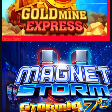
Demo Spiel