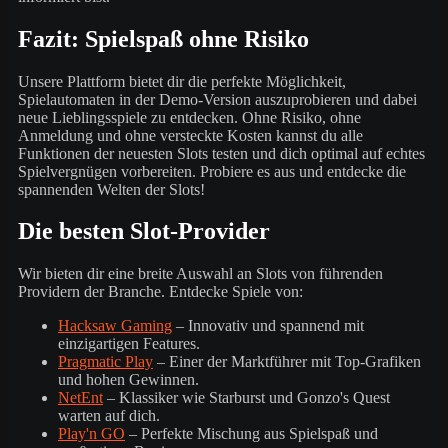
Fazit: Spielspaß ohne Risiko
Unsere Plattform bietet dir die perfekte Möglichkeit,
Spielautomaten in der Demo-Version auszuprobieren und dabei
neue Lieblingsspiele zu entdecken. Ohne Risiko, ohne
Anmeldung und ohne versteckte Kosten kannst du alle
Funktionen der neuesten Slots testen und dich optimal auf echtes
Spielvergnügen vorbereiten. Probiere es aus und entdecke die
spannenden Welten der Slots!
Die besten Slot-Provider
Wir bieten dir eine breite Auswahl an Slots von führenden
Providern der Branche. Entdecke Spiele von:
Hacksaw Gaming
– Innovativ und spannend mit
einzigartigen Features.
Pragmatic Play
– Einer der Marktführer mit Top-Grafiken
und hohen Gewinnen.
NetEnt
– Klassiker wie Starburst und Gonzo's Quest
warten auf dich.
Play'n GO
– Perfekte Mischung aus Spielspaß und