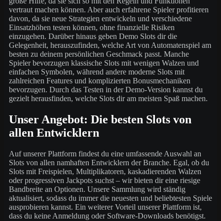
große Hilfe, da sie sich so mit den Regeln und Funktionen
vertraut machen können. Aber auch erfahrene Spieler profitieren
davon, da sie neue Strategien entwickeln und verschiedene
Einsatzhöhen testen können, ohne finanzielle Risiken
einzugehen. Darüber hinaus geben Demo Slots dir die
Gelegenheit, herauszufinden, welche Art von Automatenspiel am
besten zu deinem persönlichen Geschmack passt. Manche
Spieler bevorzugen klassische Slots mit wenigen Walzen und
einfachen Symbolen, während andere moderne Slots mit
zahlreichen Features und komplizierten Bonusmechaniken
bevorzugen. Durch das Testen in der Demo-Version kannst du
gezielt herausfinden, welche Slots dir am meisten Spaß machen.
Unser Angebot: Die besten Slots von
allen Entwicklern
Auf unserer Plattform findest du eine umfassende Auswahl an
Slots von allen namhaften Entwicklern der Branche. Egal, ob du
Slots mit Freispielen, Multiplikatoren, kaskadierenden Walzen
oder progressiven Jackpots suchst – wir bieten dir eine riesige
Bandbreite an Optionen. Unsere Sammlung wird ständig
aktualisiert, sodass du immer die neuesten und beliebtesten Spiele
ausprobieren kannst. Ein weiterer Vorteil unserer Plattform ist,
dass du keine Anmeldung oder Software-Downloads benötigst.