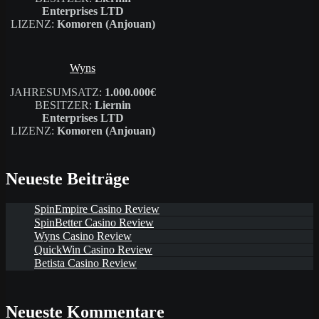
Enterprises LTD
LIZENZ:
Komoren (Anjouan)
Wyns
JAHRESUMSATZ:
1.000.000€
BESITZER:
Liernin
Enterprises LTD
LIZENZ:
Komoren (Anjouan)
Neueste Beiträge
SpinEmpire Casino Review
SpinBetter Casino Review
Wyns Casino Review
QuickWin Casino Review
Betista Casino Review
Neueste Kommentare