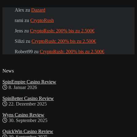
Alex
zu
Dazard
rami
zu
CryptoRush
Jens
zu
CryptoRush: 200% bis zu 2.500€
Silizi
zu
CryptoRush: 200% bis zu 2.500€
Robert99
zu
CryptoRush: 200% bis zu 2.500€
News
SpinEmpire Casino Review
8. Januar 2026
SpinBetter Casino Review
22. Dezember 2025
Wyns Casino Review
30. September 2025
QuickWin Casino Review
30. September 2025