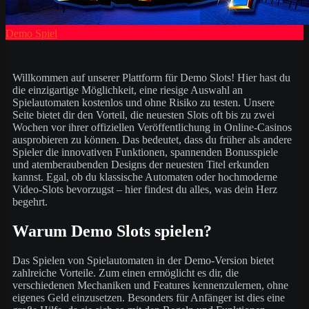
Demo Spiel
Willkommen auf unserer Plattform für Demo Slots! Hier hast du
die einzigartige Möglichkeit, eine riesige Auswahl an
Spielautomaten kostenlos und ohne Risiko zu testen. Unsere
Seite bietet dir den Vorteil, die neuesten Slots oft bis zu zwei
Wochen vor ihrer offiziellen Veröffentlichung in Online-Casinos
ausprobieren zu können. Das bedeutet, dass du früher als andere
Spieler die innovativen Funktionen, spannenden Bonusspiele
und atemberaubenden Designs der neuesten Titel erkunden
kannst. Egal, ob du klassische Automaten oder hochmoderne
Video-Slots bevorzugst – hier findest du alles, was dein Herz
begehrt.
Warum Demo Slots spielen?
Das Spielen von Spielautomaten in der Demo-Version bietet
zahlreiche Vorteile. Zum einen ermöglicht es dir, die
verschiedenen Mechaniken und Features kennenzulernen, ohne
eigenes Geld einzusetzen. Besonders für Anfänger ist dies eine