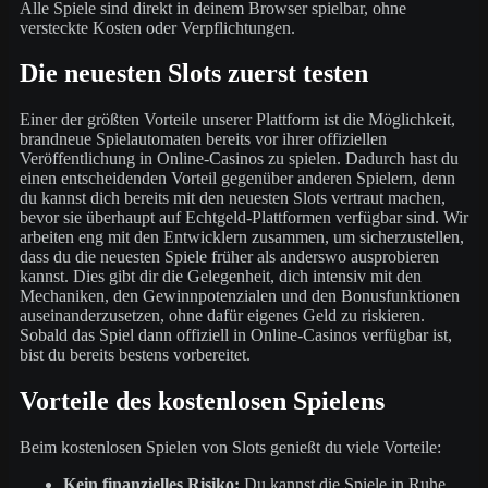
Alle Spiele sind direkt in deinem Browser spielbar, ohne
versteckte Kosten oder Verpflichtungen.
Die neuesten Slots zuerst testen
Einer der größten Vorteile unserer Plattform ist die Möglichkeit,
brandneue Spielautomaten bereits vor ihrer offiziellen
Veröffentlichung in Online-Casinos zu spielen. Dadurch hast du
einen entscheidenden Vorteil gegenüber anderen Spielern, denn
du kannst dich bereits mit den neuesten Slots vertraut machen,
bevor sie überhaupt auf Echtgeld-Plattformen verfügbar sind. Wir
arbeiten eng mit den Entwicklern zusammen, um sicherzustellen,
dass du die neuesten Spiele früher als anderswo ausprobieren
kannst. Dies gibt dir die Gelegenheit, dich intensiv mit den
Mechaniken, den Gewinnpotenzialen und den Bonusfunktionen
auseinanderzusetzen, ohne dafür eigenes Geld zu riskieren.
Sobald das Spiel dann offiziell in Online-Casinos verfügbar ist,
bist du bereits bestens vorbereitet.
Vorteile des kostenlosen Spielens
Beim kostenlosen Spielen von Slots genießt du viele Vorteile:
Kein finanzielles Risiko:
Du kannst die Spiele in Ruhe