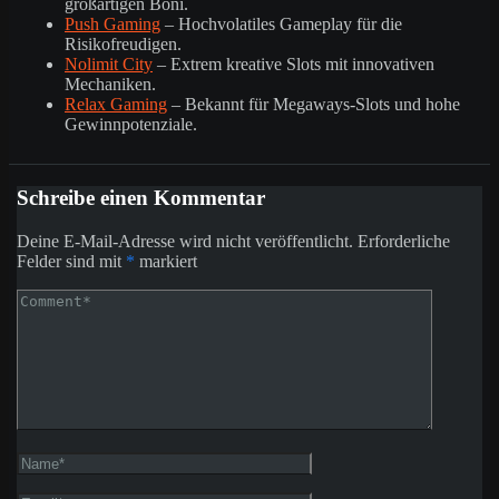
großartigen Boni.
Push Gaming
– Hochvolatiles Gameplay für die
Risikofreudigen.
Nolimit City
– Extrem kreative Slots mit innovativen
Mechaniken.
Relax Gaming
– Bekannt für Megaways-Slots und hohe
Gewinnpotenziale.
Schreibe einen Kommentar
Deine E-Mail-Adresse wird nicht veröffentlicht.
Erforderliche
Felder sind mit
*
markiert