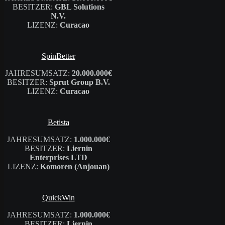
BESITZER:
GBL Solutions
N.V.
LIZENZ:
Curacao
SpinBetter
JAHRESUMSATZ:
20.000.000€
BESITZER:
Sprut Group B.V.
LIZENZ:
Curacao
Betista
JAHRESUMSATZ:
1.000.000€
BESITZER:
Liernin
Enterprises LTD
LIZENZ:
Komoren (Anjouan)
QuickWin
JAHRESUMSATZ:
1.000.000€
BESITZER:
Liernin